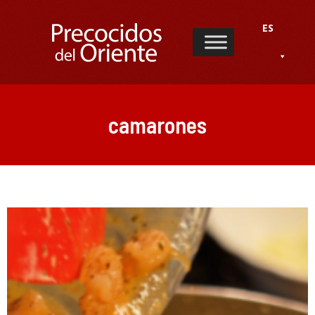
ES
camarones