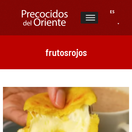
ES
frutosrojos