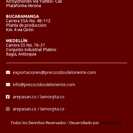
Arroyohondo Vía Yumbo- Cali
Plataforma Verona
BUCARAMANGA
Carrera 35A No. 48-112
Planta de producción:
Km. 4 via Girón
MEDELLÍN
Carrera 55 No. 76-37
Conjunto Industrial Platino
Itagüi, Antioquia
exportaciones@precocidosdeloriente.com
info@precocidosdeloriente.com
arepasan.co / lamonjita.co
arepasan.co / lamonjita.co
Todos los Derechos Reservados – Desarrollado por
PVS Agencia
.