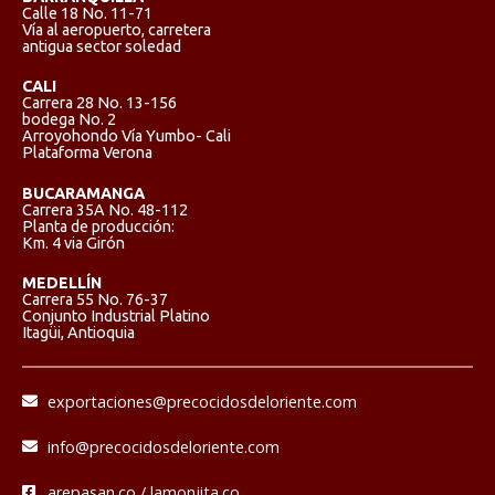
Calle 18 No. 11-71
Vía al aeropuerto, carretera
antigua sector soledad
CALI
Carrera 28 No. 13-156
bodega No. 2
Arroyohondo Vía Yumbo- Cali
Plataforma Verona
BUCARAMANGA
Carrera 35A No. 48-112
Planta de producción:
Km. 4 via Girón
MEDELLÍN
Carrera 55 No. 76-37
Conjunto Industrial Platino
Itagüi, Antioquia
exportaciones@precocidosdeloriente.com
info@precocidosdeloriente.com
arepasan.co / lamonjita.co