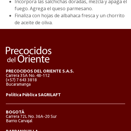
Incorpora las salchichas doradas, mezcla y apaga el
fuego. Agrega el queso parmesano.
Finaliza con hojas de albahaca fresca y un chorrito
de aceite de oliva.
PRECOCIDOS DEL ORIENTE S.A.S.
Carrera 35A No. 48-112
(+57) 7 643 3818
Bucaramanga
Política Pública SAGRILAFT
BOGOTÁ
Carrera 72L No. 36A-20 Sur
Barrio Carvajal