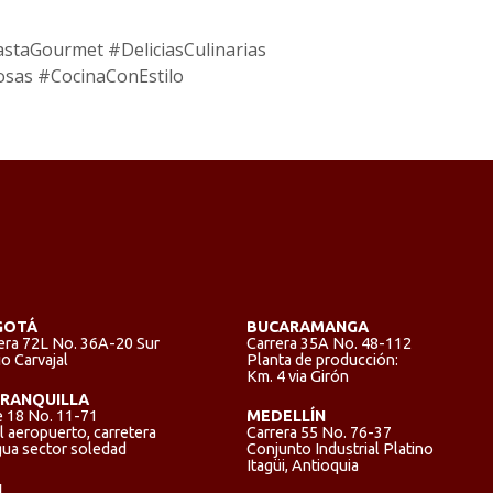
staGourmet #DeliciasCulinarias
sas #CocinaConEstilo
GOTÁ
BUCARAMANGA
era 72L No. 36A-20 Sur
Carrera 35A No. 48-112
io Carvajal
Planta de producción:
Km. 4 via Girón
RANQUILLA
e 18 No. 11-71
MEDELLÍN
al aeropuerto, carretera
Carrera 55 No. 76-37
gua sector soledad
Conjunto Industrial Platino
Itagüi, Antioquia
I