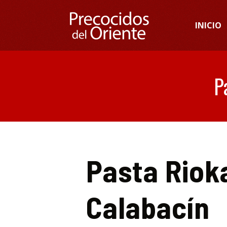
INICIO
P
Pasta Riok
Calabacín