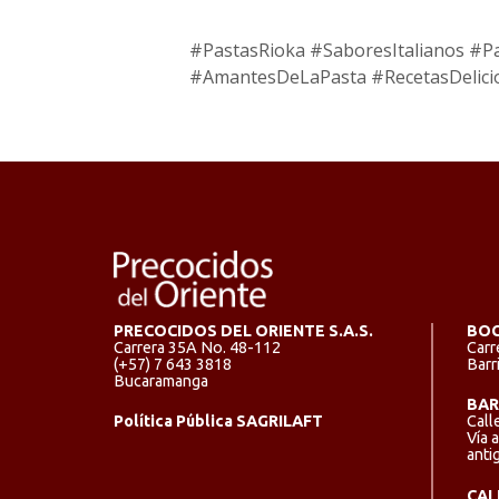
#PastasRioka #SaboresItalianos #Pa
#AmantesDeLaPasta #RecetasDelicio
PRECOCIDOS DEL ORIENTE S.A.S.
BO
Carrera 35A No. 48-112
Carr
(+57) 7 643 3818
Barr
Bucaramanga
BAR
Política Pública SAGRILAFT
Call
Vía 
anti
CAL