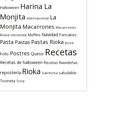
Harina La
Halloween
Monjita
La
Internacional
Monjita
Macarrones
Macarrones
Navidad
Pancakes
Muffins
Rioka
merienda
Pasta
Pastas Rioka
Pastas
pizza
Recetas
Postres
Queso
Pollo
Recetas de halloween
Recetas Navideñas
Rioka
repostería
saludable
Salchicha
Tocineta
Torta