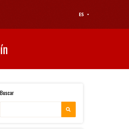
ES
ín
Buscar