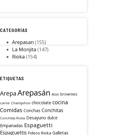
CATEGORÍAS
Arepasan
(155)
La Monjita
(147)
Rioka
(154)
ETIQUETAS
Arepasán
Arepa
brownies
Atún
cocina
chocolate
carne
Champiñon
Comidas
Conchitas
Conchas
Desayuno
dulce
Conchitas Rioka
Espaguetti
Empanadas
Espaguettis
Galletas
Fideos Rioka