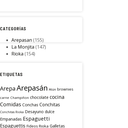
CATEGORÍAS
Arepasan
(155)
La Monjita
(147)
Rioka
(154)
ETIQUETAS
Arepasán
Arepa
brownies
Atún
cocina
chocolate
carne
Champiñon
Comidas
Conchitas
Conchas
Desayuno
dulce
Conchitas Rioka
Espaguetti
Empanadas
Espaguettis
Galletas
Fideos Rioka