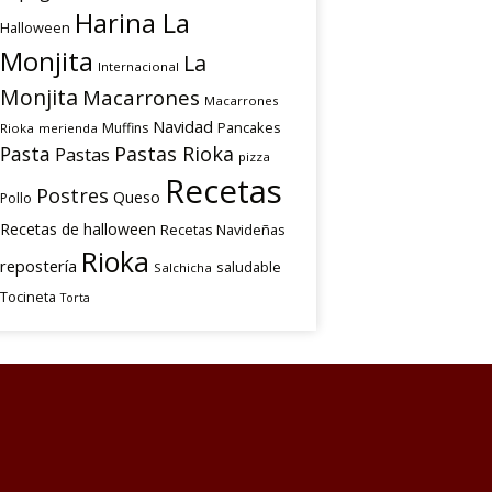
Harina La
Halloween
Monjita
La
Internacional
Monjita
Macarrones
Macarrones
Navidad
Pancakes
Muffins
Rioka
merienda
Pasta
Pastas Rioka
Pastas
pizza
Recetas
Postres
Queso
Pollo
Recetas de halloween
Recetas Navideñas
Rioka
repostería
saludable
Salchicha
Tocineta
Torta