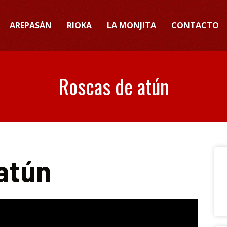
AREPASÁN
RIOKA
LA MONJITA
CONTACTO
Roscas de atún
atún