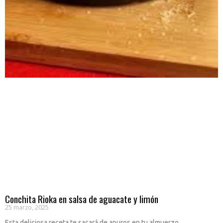
Conchita Rioka en salsa de aguacate y limón
25 marzo, 2025
Esta deliciosa receta te sacará de apuros en tu almuerzo.