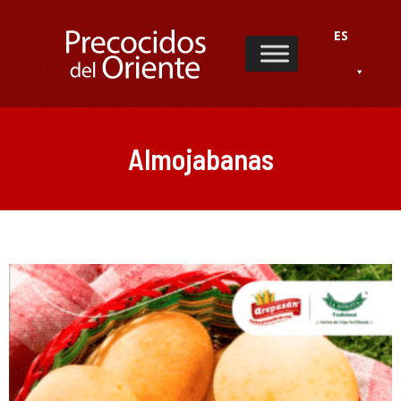
ES
Almojabanas